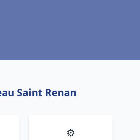
 eau Saint Renan
⚙️