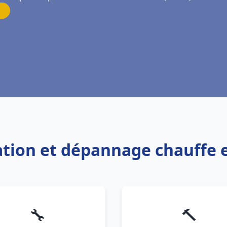
lation et dépannage chauffe
🔧
🔨