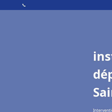
📞
ins
dé
Sa
Interventi