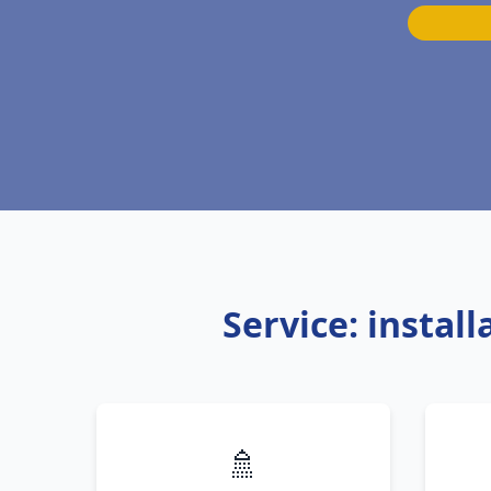
Service: instal
🚿