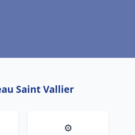
au Saint Vallier
⚙️