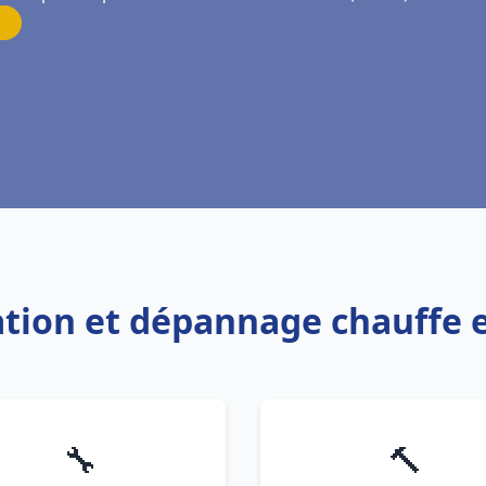
lation et dépannage chauffe e
🔧
🔨