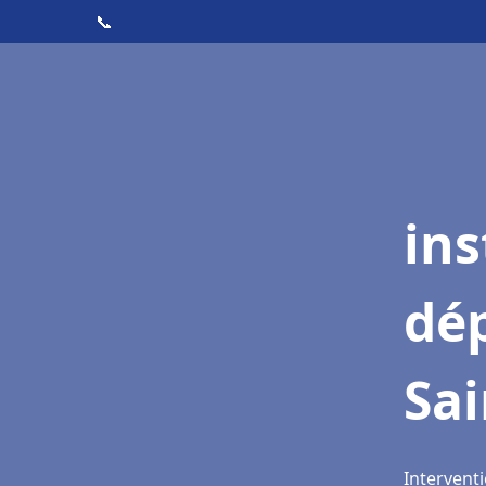
📞
ins
dé
Sai
Interventi