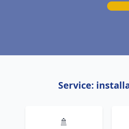
Service: instal
🚿