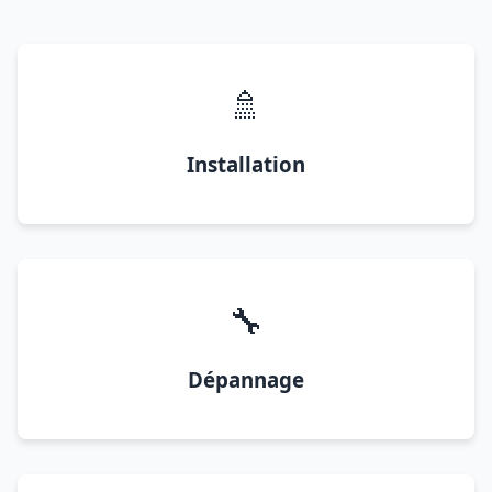
🚿
Installation
🔧
Dépannage