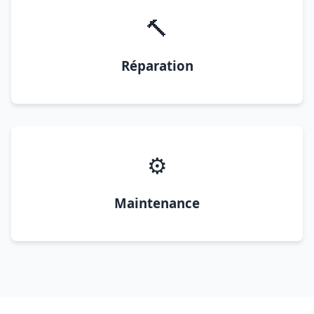
🔨
Réparation
⚙️
Maintenance