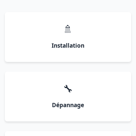
🚿
Installation
🔧
Dépannage