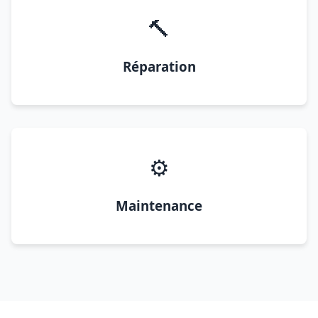
🔨
Réparation
⚙️
Maintenance