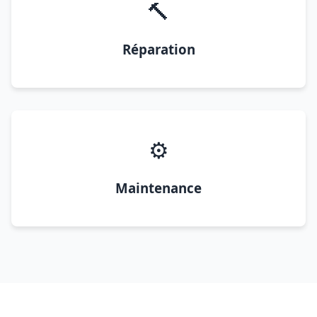
🔨
Réparation
⚙️
Maintenance