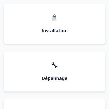
🚿
Installation
🔧
Dépannage