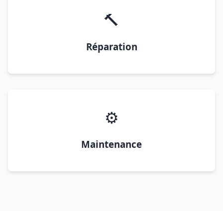
🔨
Réparation
⚙️
Maintenance