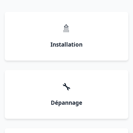
🚿
Installation
🔧
Dépannage