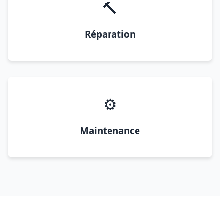
🔨
Réparation
⚙️
Maintenance