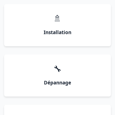
🚿
Installation
🔧
Dépannage