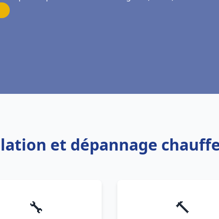
allation et dépannage chauff
🔧
🔨