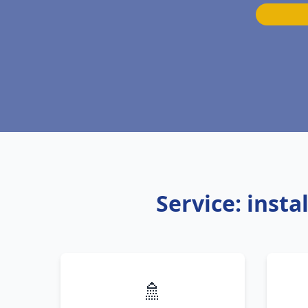
Service: inst
🚿