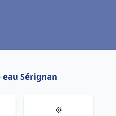
e eau Sérignan
⚙️