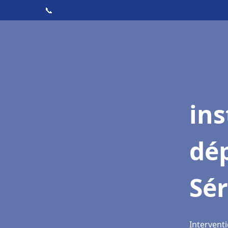
📞
ins
dé
Sé
Interventi