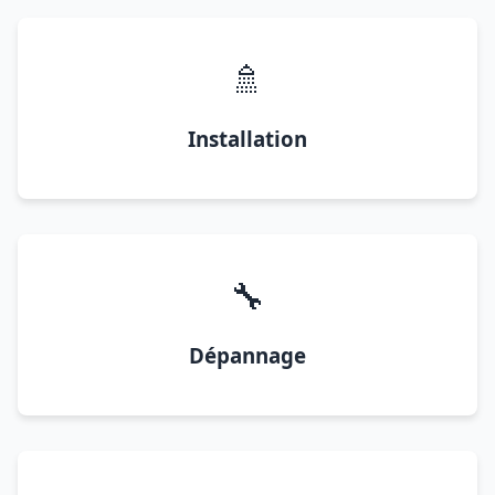
🚿
Installation
🔧
Dépannage