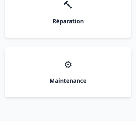
🔨
Réparation
⚙️
Maintenance