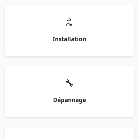
🚿
Installation
🔧
Dépannage