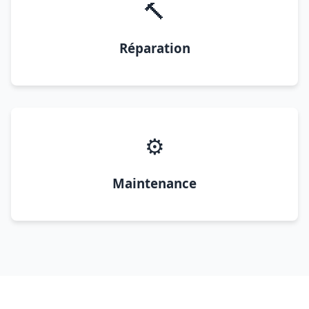
🔨
Réparation
⚙️
Maintenance