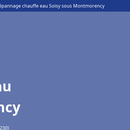
t dépannage chauffe eau Soisy sous Montmorency
au
ncy
230)