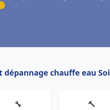
n et dépannage chauffe eau S
🔧
🔨