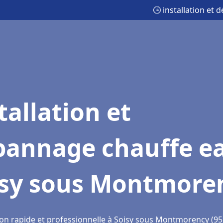
🕒 installation e
tallation et
pannage chauffe e
isy sous Montmore
ion rapide et professionnelle à Soisy sous Montmorency (95