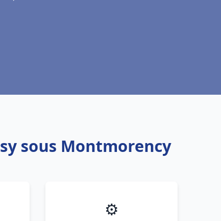
oisy sous Montmorency
⚙️