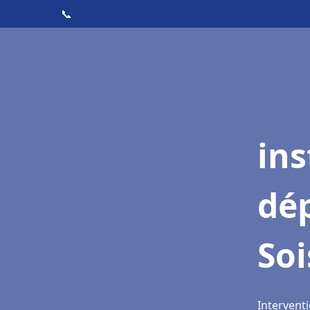
📞
ins
dé
So
Intervent