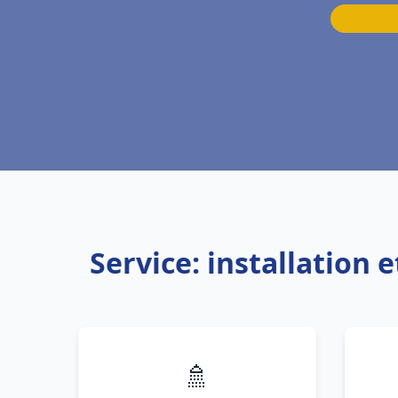
Service: installatio
🚿