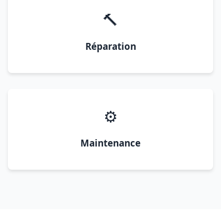
🔨
Réparation
⚙️
Maintenance