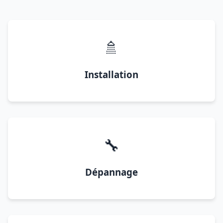
🚿
Installation
🔧
Dépannage