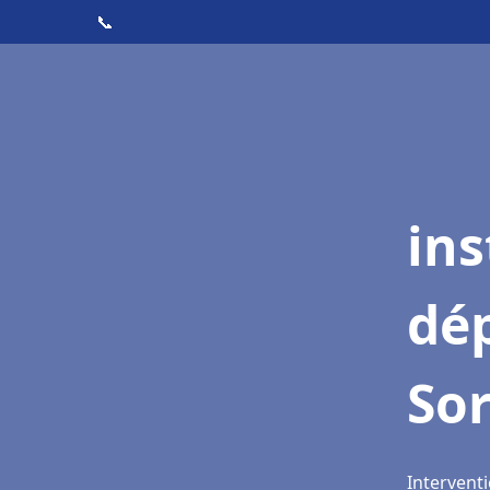
📞
ins
dé
Sor
Interventi