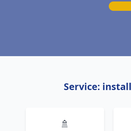
Service: insta
🚿