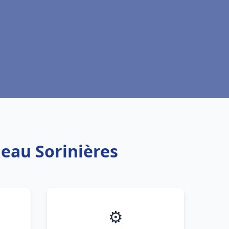
 eau Sorinières
⚙️