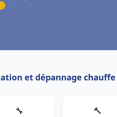
llation et dépannage chauffe
🔧
🔨