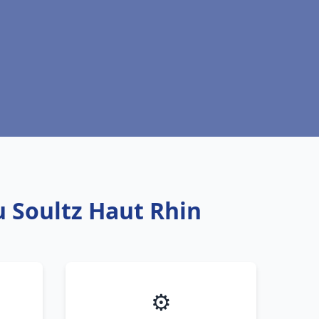
u Soultz Haut Rhin
⚙️