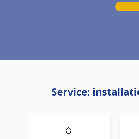
Service: installa
🚿