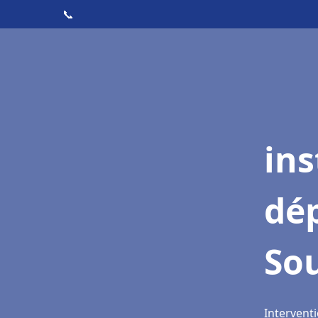
📞
ins
dé
Sou
Interventi