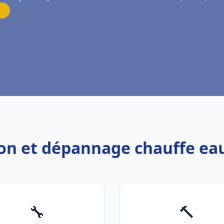
tion et dépannage chauffe ea
🔧
🔨