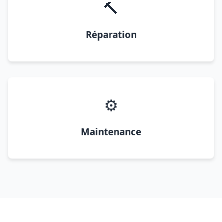
🔨
Réparation
⚙️
Maintenance