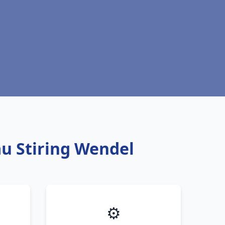
au Stiring Wendel
⚙️