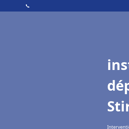
📞
ins
dé
Sti
Interventi