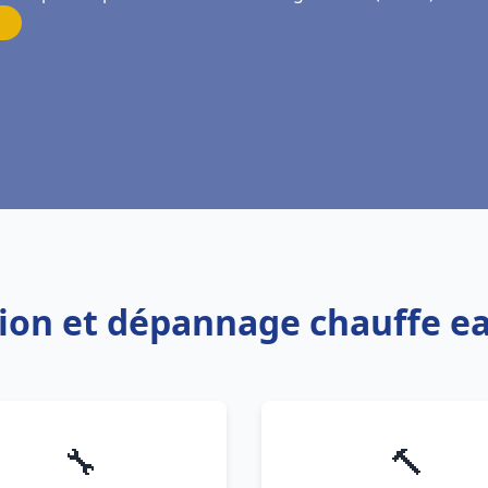
ation et dépannage chauffe e
🔧
🔨