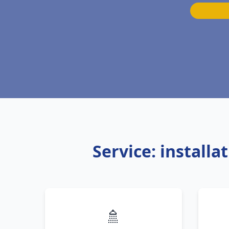
Service: install
🚿