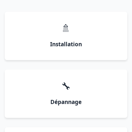
🚿
Installation
🔧
Dépannage