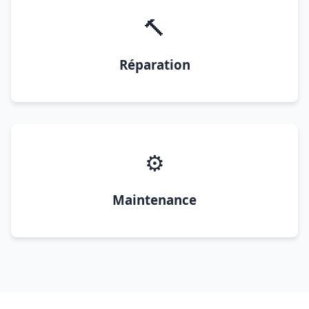
🔨
Réparation
⚙️
Maintenance