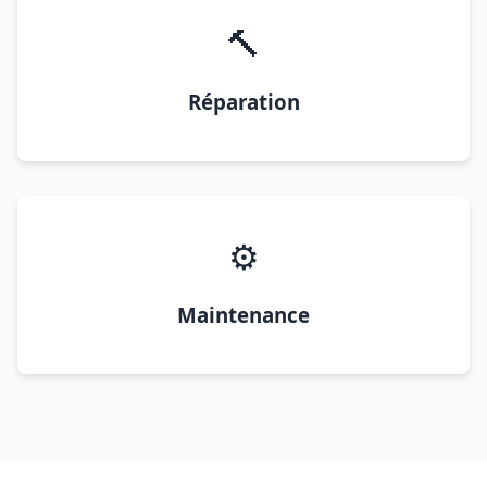
🔨
Réparation
⚙️
Maintenance