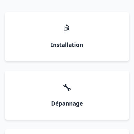
🚿
Installation
🔧
Dépannage