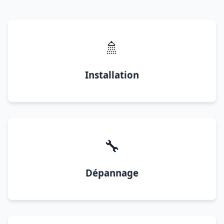
🚿
Installation
🔧
Dépannage