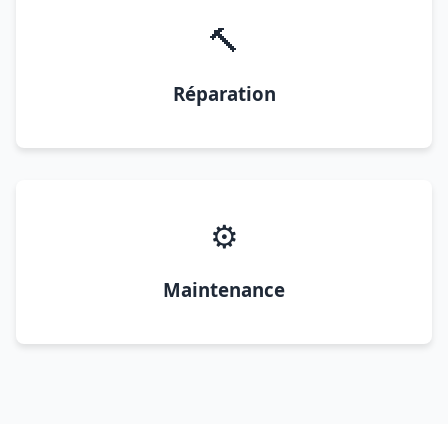
🔨
Réparation
⚙️
Maintenance