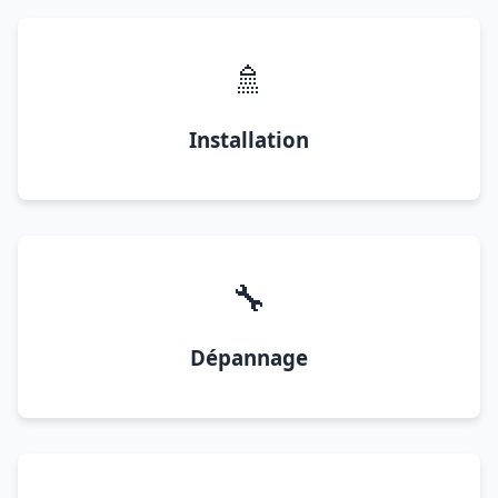
🚿
Installation
🔧
Dépannage