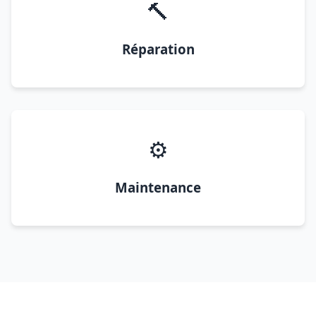
🔨
Réparation
⚙️
Maintenance