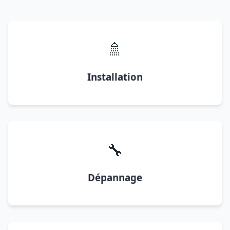
🚿
Installation
🔧
Dépannage