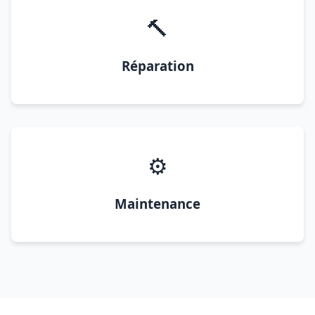
🔨
Réparation
⚙️
Maintenance