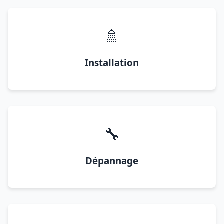
🚿
Installation
🔧
Dépannage