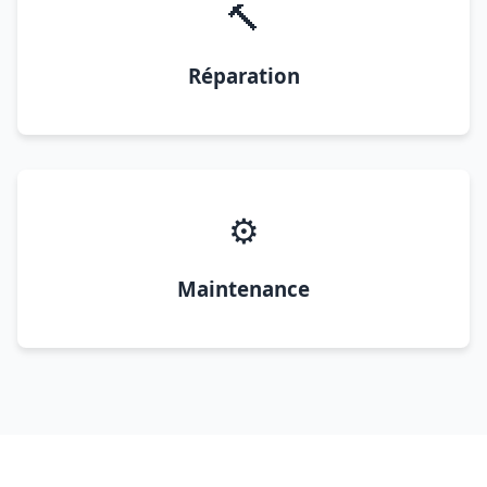
🔨
Réparation
⚙️
Maintenance