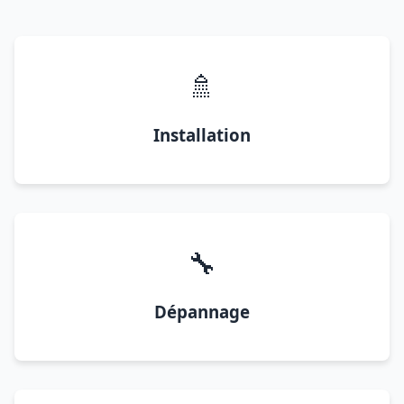
🚿
Installation
🔧
Dépannage