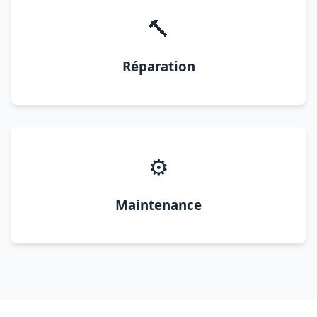
🔨
Réparation
⚙️
Maintenance