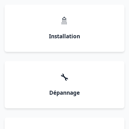
🚿
Installation
🔧
Dépannage