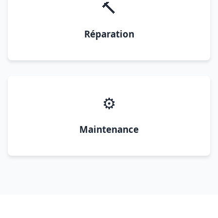
🔨
Réparation
⚙️
Maintenance