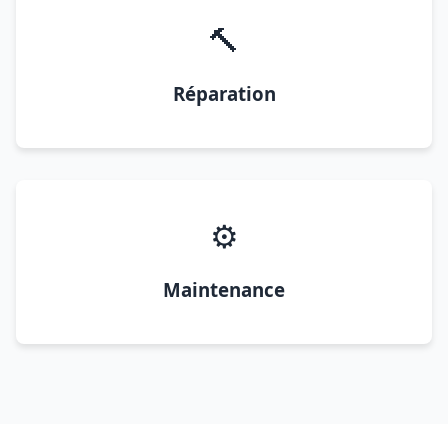
🔨
Réparation
⚙️
Maintenance