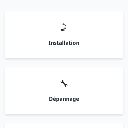
🚿
Installation
🔧
Dépannage