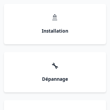
🚿
Installation
🔧
Dépannage