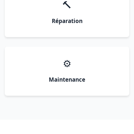
🔨
Réparation
⚙️
Maintenance