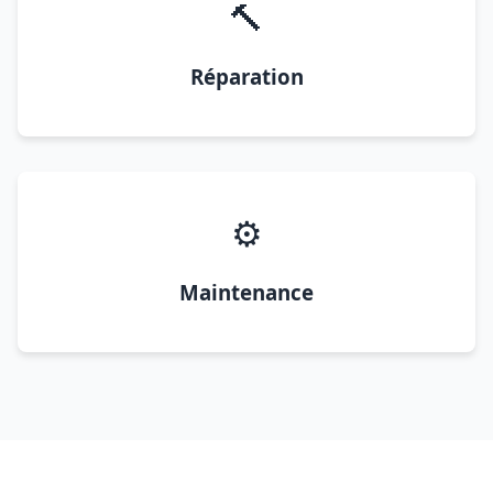
🔨
Réparation
⚙️
Maintenance