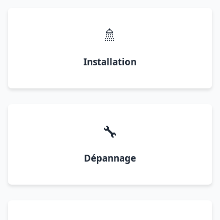
🚿
Installation
🔧
Dépannage