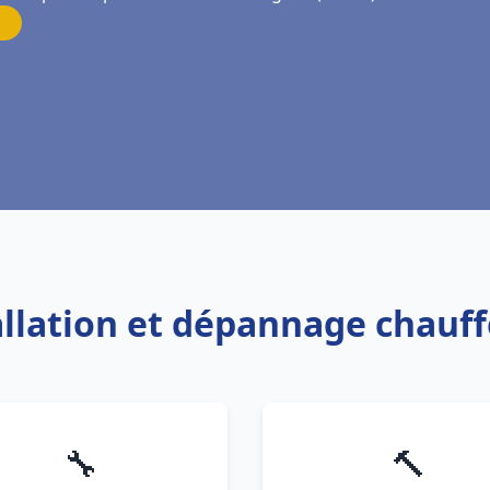
allation et dépannage chauf
🔧
🔨