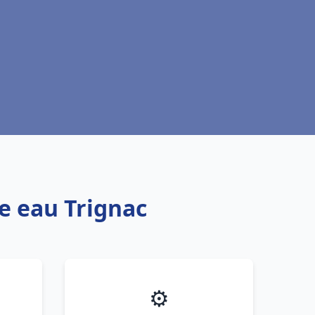
fe eau Trignac
⚙️