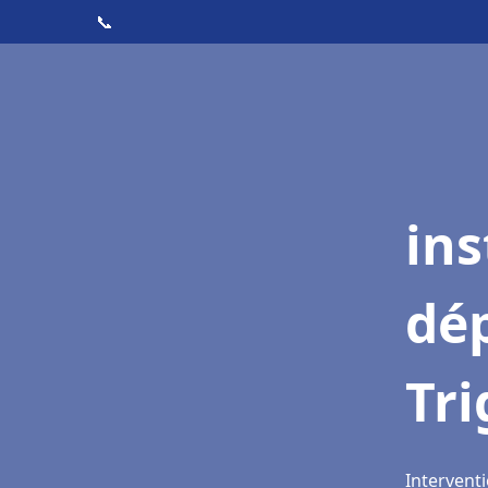
📞
ins
dé
Tr
Interventi