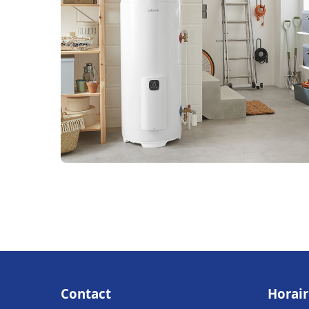
Contact
Horair