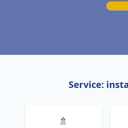
Service: inst
🚿