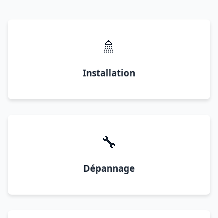
🚿
Installation
🔧
Dépannage