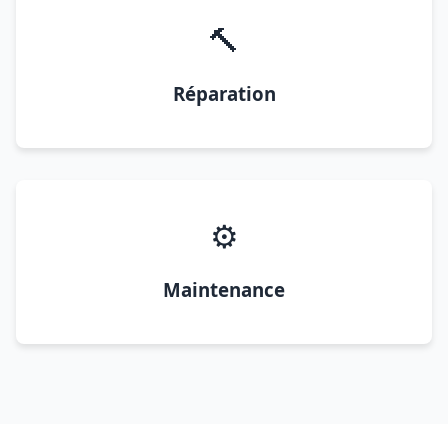
🔨
Réparation
⚙️
Maintenance