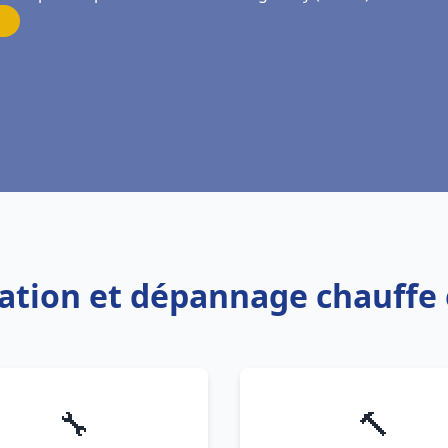
llation et dépannage chauff
🔧
🔨