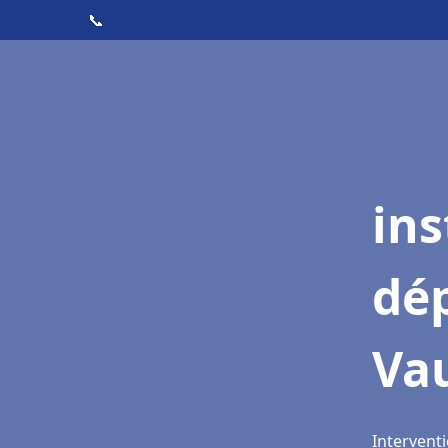
📞
ins
dé
Va
Intervent