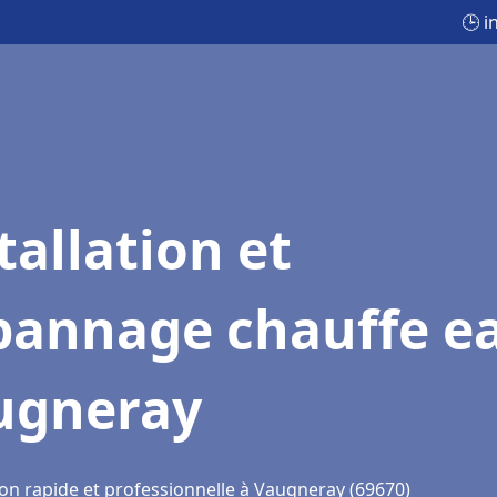
🕒 i
tallation et
pannage chauffe e
ugneray
ion rapide et professionnelle à Vaugneray (69670)