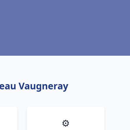
e eau Vaugneray
⚙️