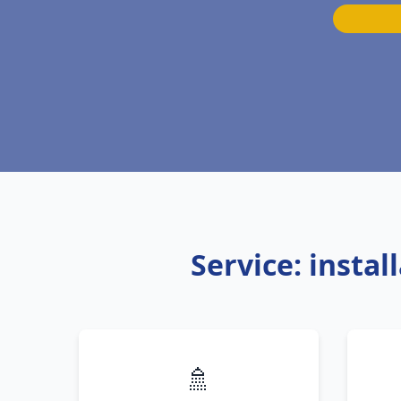
Service: insta
🚿