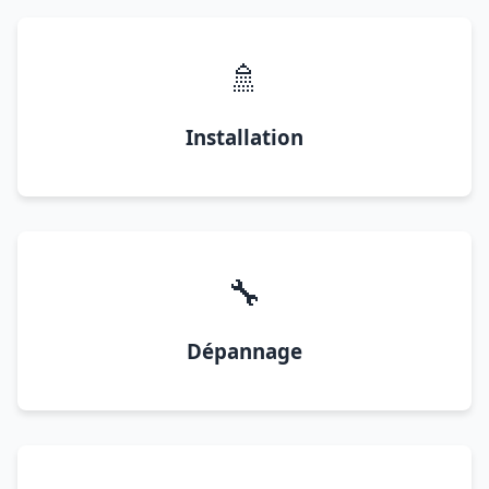
🚿
Installation
🔧
Dépannage