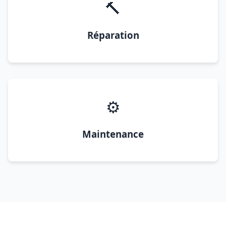
🔨
Réparation
⚙️
Maintenance