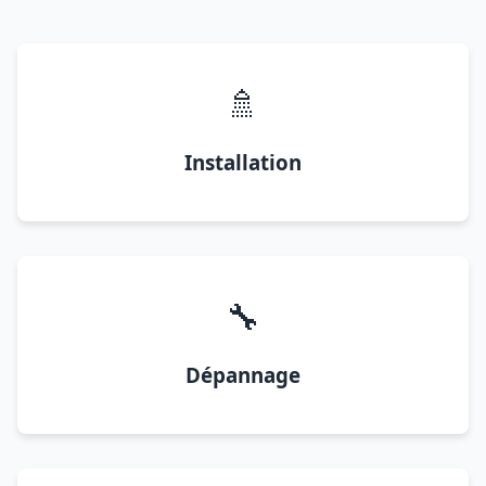
🚿
Installation
🔧
Dépannage