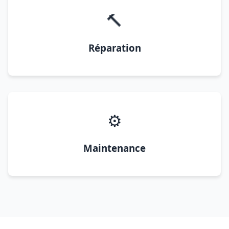
🔨
Réparation
⚙️
Maintenance