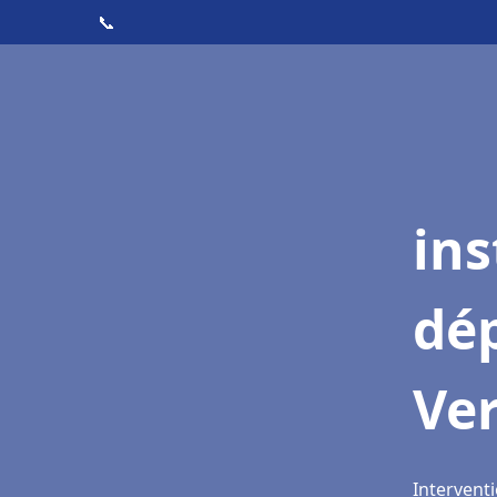
📞
ins
dé
Ver
Interventi