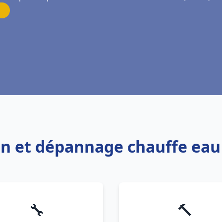
ion et dépannage chauffe eau
🔧
🔨