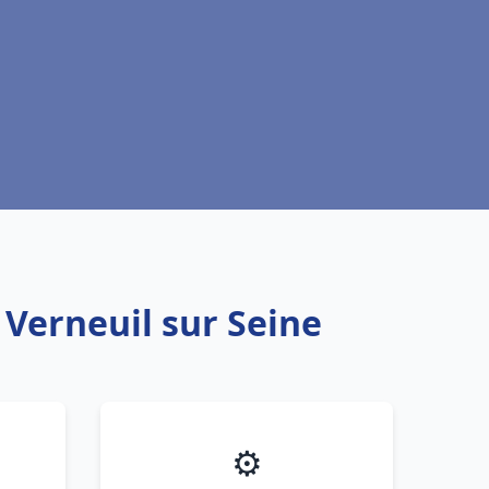
 Verneuil sur Seine
⚙️