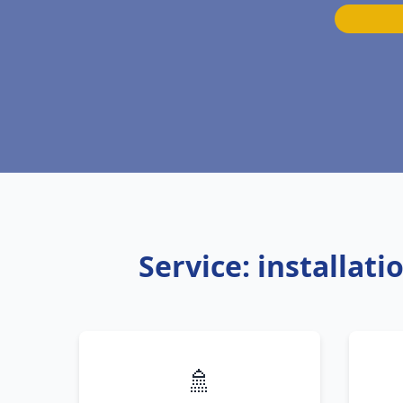
Service: installat
🚿