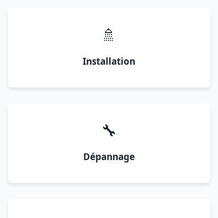
🚿
Installation
🔧
Dépannage