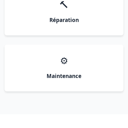
🔨
Réparation
⚙️
Maintenance