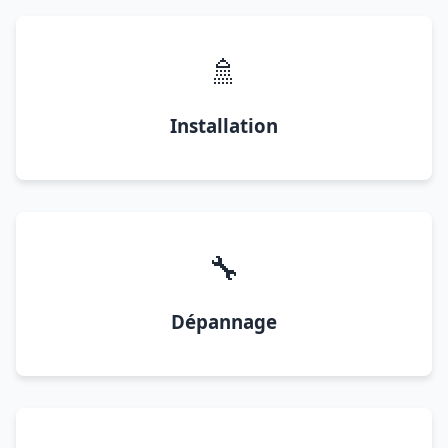
🚿
Installation
🔧
Dépannage