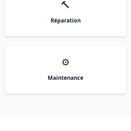
🔨
Réparation
⚙️
Maintenance