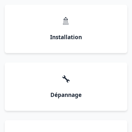
🚿
Installation
🔧
Dépannage