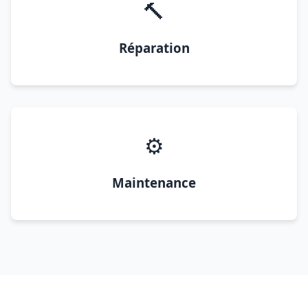
🔨
Réparation
⚙️
Maintenance