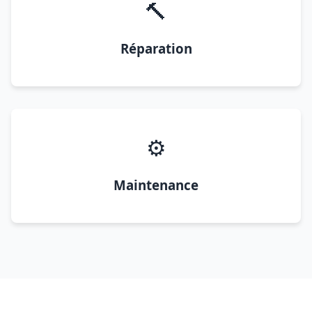
🔨
Réparation
⚙️
Maintenance