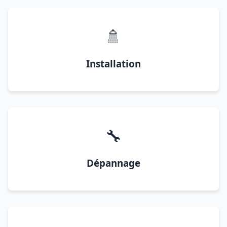
🚿
Installation
🔧
Dépannage