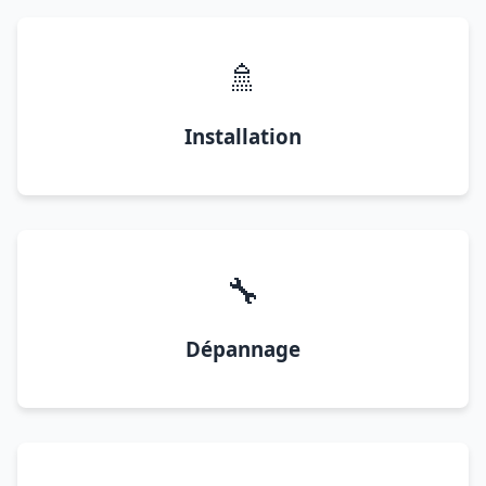
🚿
Installation
🔧
Dépannage