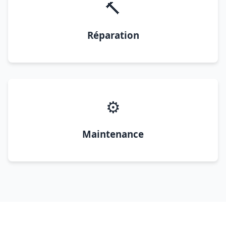
🔨
Réparation
⚙️
Maintenance