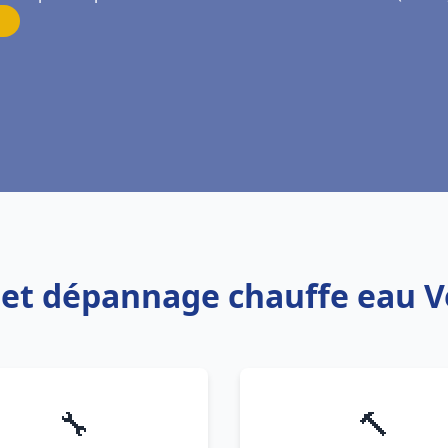
n et dépannage chauffe eau 
🔧
🔨