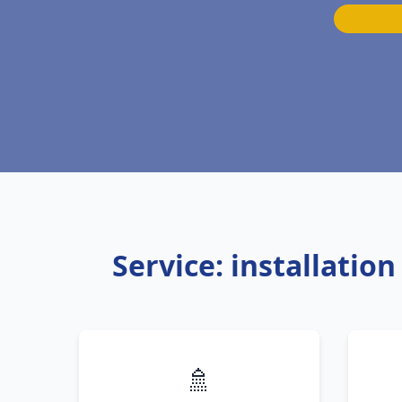
Service: installatio
🚿