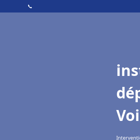
📞
ins
dé
Voi
Interventi