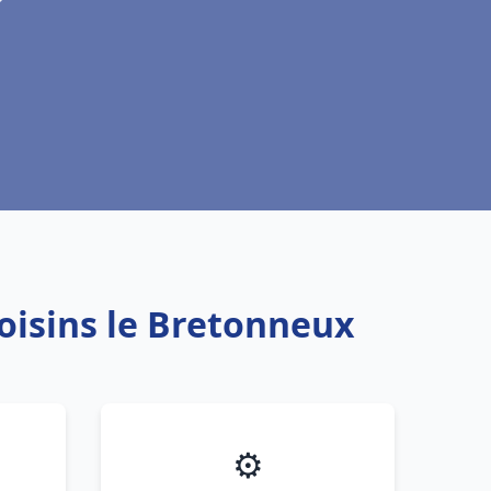
Voisins le Bretonneux
⚙️