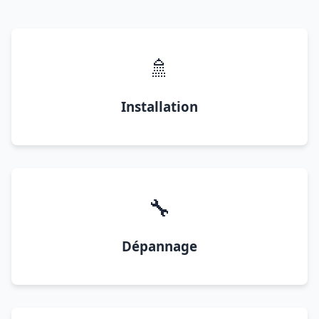
🚿
Installation
🔧
Dépannage