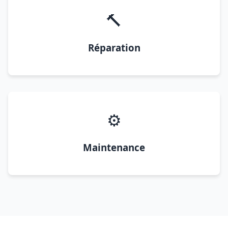
🔨
Réparation
⚙️
Maintenance