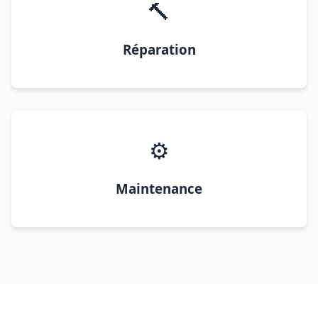
🔨
Réparation
⚙️
Maintenance