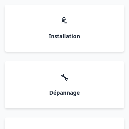
🚿
Installation
🔧
Dépannage