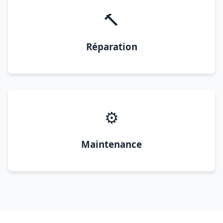
🔨
Réparation
⚙️
Maintenance