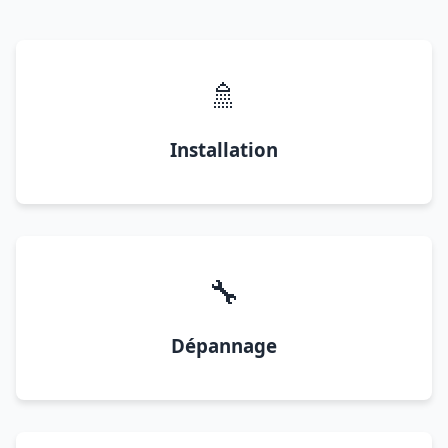
🚿
Installation
🔧
Dépannage