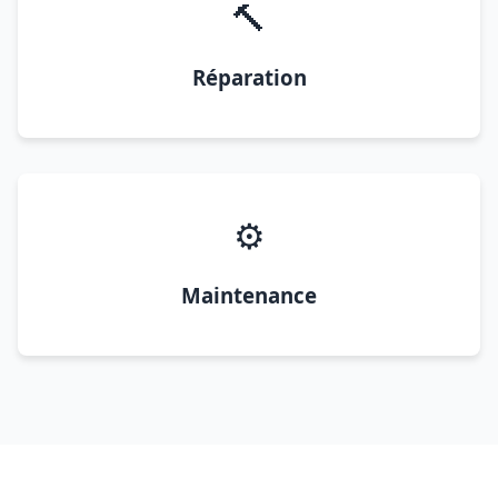
🔨
Réparation
⚙️
Maintenance