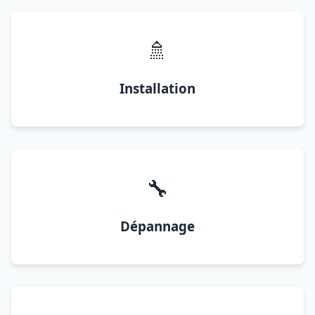
🚿
Installation
🔧
Dépannage