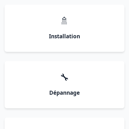
🚿
Installation
🔧
Dépannage