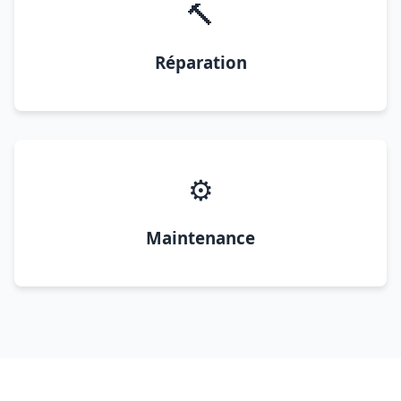
🔨
Réparation
⚙️
Maintenance