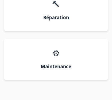
🔨
Réparation
⚙️
Maintenance