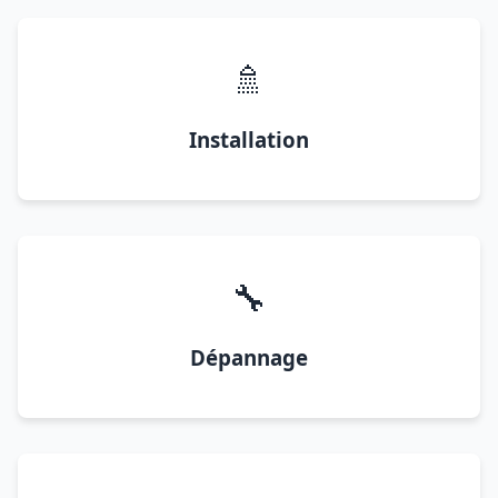
🚿
Installation
🔧
Dépannage